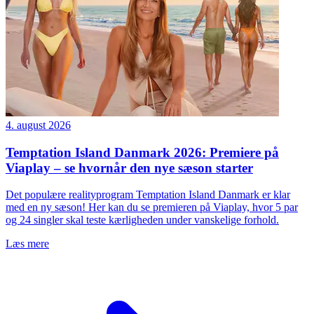
4. august 2026
Temptation Island Danmark 2026: Premiere på
Viaplay – se hvornår den nye sæson starter
Det populære realityprogram Temptation Island Danmark er klar
med en ny sæson! Her kan du se premieren på Viaplay, hvor 5 par
og 24 singler skal teste kærligheden under vanskelige forhold.
Læs mere