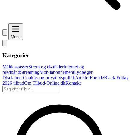
Menu
Kategorier
Måltidskasser
Strøm og el-aftaler
Internet og
bredbånd
Streaming
Mobilabonnement
Lydbøger
Disclaimer
Cookie- og privatlivspolitik
Artikler
Forside
Black Friday
2026 tilbud
Om Tilbud-Online.dk
Kontakt