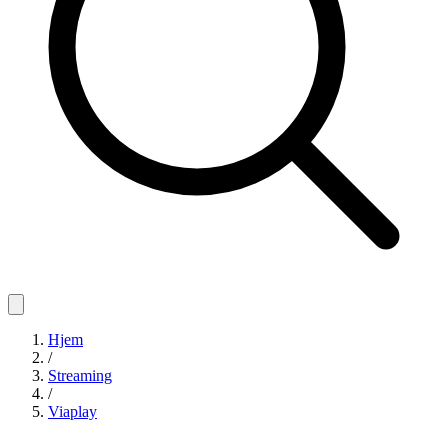
Hjem
/
Streaming
/
Viaplay