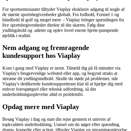
For sportsentusiaster tilbyder Viaplay eksklusiv adgang til nogle af
de største sportsbegivenheder globalt. Fra fodbold, Formel 1 og
håndbold til golf og meget mere – Viaplay bringer spændingen fra
live sportsbegivenheder direkte til din skærm. Følg dine
yndlingshold og -atleter og oplev hvert eneste hjerte-pumpende
øjeblik i realtid.
Nem adgang og fremragende
kundesupport hos Viaplay
Kom i gang med Viaplay er nemt. Tilmeld dig på få minutter via
Viaplay's brugervenlige websted eller app, og begynd straks at
streame dit yndlingsindhold. Skulle du støde på problemer, står
Viaplay's dedikerede kundesupportteam klar til at hjælpe dig med
enhver forespørgsel eller teknisk udfordring, så din
underholdningsoplevelse altid er problemfri.
Opdag mere med Viaplay
Besøg Viaplay i dag og start din rejse gennem et univers af
topkvalitets underholdning. Uanset om du søger efter spænding,
drama, komedie eller action, tilbyder Viaplay en streamingoplevelse,