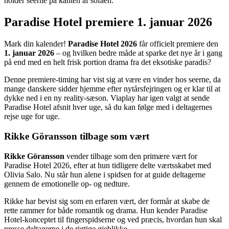
holder seerne på kanten af sofaen.
Paradise Hotel premiere 1. januar 2026
Mark din kalender!
Paradise Hotel 2026
får officielt premiere den
1. januar 2026
– og hvilken bedre måde at sparke det nye år i gang
på end med en helt frisk portion drama fra det eksotiske paradis?
Denne premiere-timing har vist sig at være en vinder hos seerne, da
mange danskere sidder hjemme efter nytårsfejringen og er klar til at
dykke ned i en ny reality-sæson. Viaplay har igen valgt at sende
Paradise Hotel afsnit hver uge, så du kan følge med i deltagernes
rejse uge for uge.
Rikke Göransson tilbage som vært
Rikke Göransson
vender tilbage som den primære vært for
Paradise Hotel 2026, efter at hun tidligere delte værtsskabet med
Olivia Salo. Nu står hun alene i spidsen for at guide deltagerne
gennem de emotionelle op- og nedture.
Rikke har bevist sig som en erfaren vært, der formår at skabe de
rette rammer for både romantik og drama. Hun kender Paradise
Hotel-konceptet til fingerspidserne og ved præcis, hvordan hun skal
presse deltagerne i de rigtige øjeblikke.