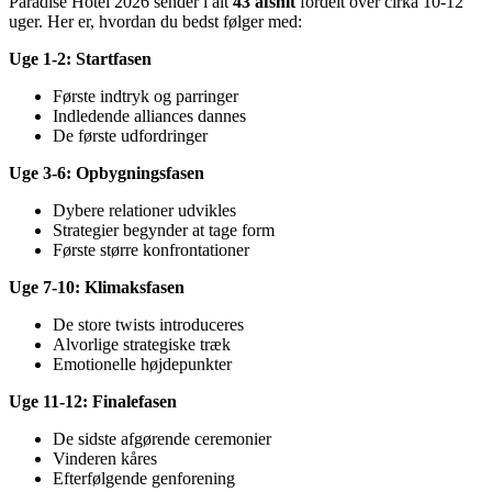
Paradise Hotel 2026 sender i alt
43 afsnit
fordelt over cirka 10-12
uger. Her er, hvordan du bedst følger med:
Uge 1-2: Startfasen
Første indtryk og parringer
Indledende alliances dannes
De første udfordringer
Uge 3-6: Opbygningsfasen
Dybere relationer udvikles
Strategier begynder at tage form
Første større konfrontationer
Uge 7-10: Klimaksfasen
De store twists introduceres
Alvorlige strategiske træk
Emotionelle højdepunkter
Uge 11-12: Finalefasen
De sidste afgørende ceremonier
Vinderen kåres
Efterfølgende genforening