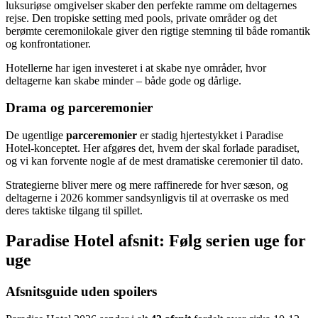
luksuriøse omgivelser skaber den perfekte ramme om deltagernes
rejse. Den tropiske setting med pools, private områder og det
berømte ceremonilokale giver den rigtige stemning til både romantik
og konfrontationer.
Hotellerne har igen investeret i at skabe nye områder, hvor
deltagerne kan skabe minder – både gode og dårlige.
Drama og parceremonier
De ugentlige
parceremonier
er stadig hjertestykket i Paradise
Hotel-konceptet. Her afgøres det, hvem der skal forlade paradiset,
og vi kan forvente nogle af de mest dramatiske ceremonier til dato.
Strategierne bliver mere og mere raffinerede for hver sæson, og
deltagerne i 2026 kommer sandsynligvis til at overraske os med
deres taktiske tilgang til spillet.
Paradise Hotel afsnit: Følg serien uge for
uge
Afsnitsguide uden spoilers