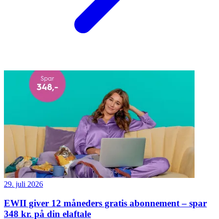
29. juli 2026
EWII giver 12 måneders gratis abonnement – spar
348 kr. på din elaftale