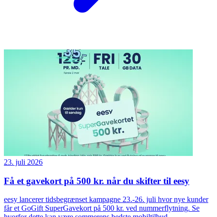
23. juli 2026
Få et gavekort på 500 kr. når du skifter til eesy
eesy lancerer tidsbegrænset kampagne 23.-26. juli hvor nye kunder
får et GoGift SuperGavekort på 500 kr. ved nummerflytning. Se
hvorfor dette kan være sommerens bedste mobiltilbud.