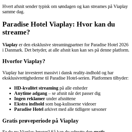
Hvert afsnit sender typisk om søndagen og kan streames på Viaplay
samme dag.
Paradise Hotel Viaplay: Hvor kan du
streame?
Viaplay
er den eksklusive streamingpartner for Paradise Hotel 2026
i Danmark. Det betyder, at alle afsnit kun kan ses på denne platform.
Hvorfor Viaplay?
Viaplay har investeret massivt i dansk reality-indhold og har
eksklusivrettighederne til Paradise Hotel-serien. Platformen tilbyder:
HD-kvalitet streaming
på alle enheder
Anytime adgang
– se afsnit når det passer dig
Ingen reklamer
under afsnittene
Ekstra indhold
som bag-kulisserne videoer
Paradise Hotel
arkivet med alle tidligere sæsoner
Gratis prøveperiode på Viaplay
Er du ny Viaplay-bruger? Så kan du udnytte den
gratis