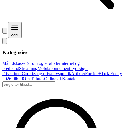
Menu
Kategorier
Måltidskasser
Strøm og el-aftaler
Internet og
bredbånd
Streaming
Mobilabonnement
Lydbøger
Disclaimer
Cookie- og privatlivspolitik
Artikler
Forside
Black Friday
2026 tilbud
Om Tilbud-Online.dk
Kontakt