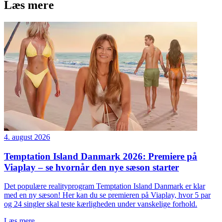
Læs mere
4. august 2026
Temptation Island Danmark 2026: Premiere på
Viaplay – se hvornår den nye sæson starter
Det populære realityprogram Temptation Island Danmark er klar
med en ny sæson! Her kan du se premieren på Viaplay, hvor 5 par
og 24 singler skal teste kærligheden under vanskelige forhold.
Læs mere