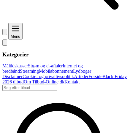
Menu
Kategorier
Måltidskasser
Strøm og el-aftaler
Internet og
bredbånd
Streaming
Mobilabonnement
Lydbøger
Disclaimer
Cookie- og privatlivspolitik
Artikler
Forside
Black Friday
2026 tilbud
Om Tilbud-Online.dk
Kontakt