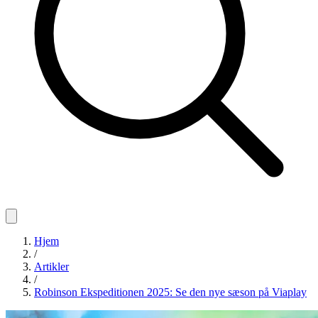
Hjem
/
Artikler
/
Robinson Ekspeditionen 2025: Se den nye sæson på Viaplay