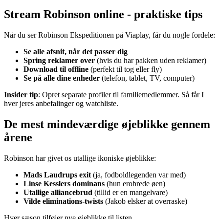
Stream Robinson online - praktiske tips
Når du ser Robinson Ekspeditionen på Viaplay, får du nogle fordele:
Se alle afsnit, når det passer dig
Spring reklamer over
(hvis du har pakken uden reklamer)
Download til offline
(perfekt til tog eller fly)
Se på alle dine enheder
(telefon, tablet, TV, computer)
Insider tip
: Opret separate profiler til familiemedlemmer. Så får I
hver jeres anbefalinger og watchliste.
De mest mindeværdige øjeblikke gennem
årene
Robinson har givet os utallige ikoniske øjeblikke:
Mads Laudrups exit
(ja, fodboldlegenden var med)
Linse Kesslers dominans
(hun erobrede øen)
Utallige alliancebrud
(tillid er en mangelvare)
Vilde eliminations-twists
(Jakob elsker at overraske)
Hver sæson tilføjer nye øjeblikke til listen.