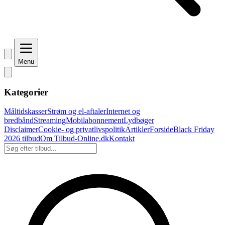
Menu
Kategorier
Måltidskasser
Strøm og el-aftaler
Internet og
bredbånd
Streaming
Mobilabonnement
Lydbøger
Disclaimer
Cookie- og privatlivspolitik
Artikler
Forside
Black Friday
2026 tilbud
Om Tilbud-Online.dk
Kontakt