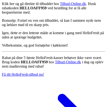
Klik her og gå direkte til tilbuddet hos
Tilbud-Online.dk
. Husk
rabatkoden
HELLOAFF959
ved bestilling for at få alle
besparelserne med.
Bonustip: Fortæl en ven om tilbuddet, så kan I sammen nyde nem
og lækker mad til en skarp pris.
Igen, dette er den letteste måde at komme i gang med HelloFresh på
uden at sprænge budgettet.
Velbekomme, og god fornøjelse i køkkenet!
Rabat på dine 5 første HelloFresh-kasser behøver ikke være svært.
Brug koden
HELLOAFF959
hos
Tilbud-Online.dk
i dag og oplev
nem madlavning med rabat!
Få dit HelloFresh-tilbud nu!