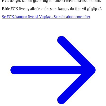
Hvis det gør, kan du glæde dig til måneder med fantastisk fodbold.
Både FCK live og alle de andre store kampe, du ikke vil gå glip af.
Se FCK-kampen live på Viaplay - Start dit abonnement her