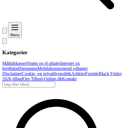
Menu
Kategorier
Måltidskasser
Strøm og el-aftaler
Internet og
bredbånd
Streaming
Mobilabonnement
Lydbøger
Disclaimer
Cookie- og privatlivspolitik
Artikler
Forside
Black Friday
2026 tilbud
Om Tilbud-Online.dk
Kontakt