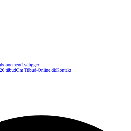
abonnement
Lydbøger
26 tilbud
Om Tilbud-Online.dk
Kontakt