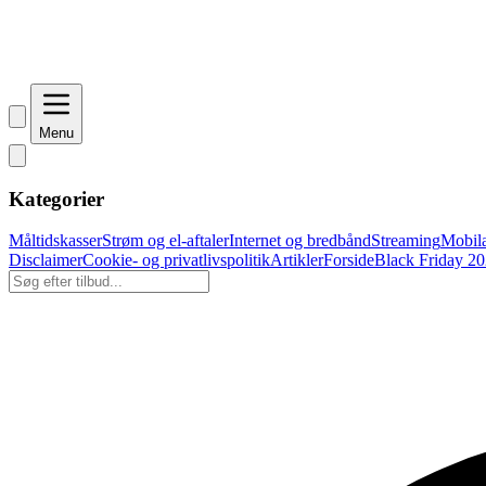
Menu
Kategorier
Måltidskasser
Strøm og el-aftaler
Internet og bredbånd
Streaming
Mobil
Disclaimer
Cookie- og privatlivspolitik
Artikler
Forside
Black Friday 20