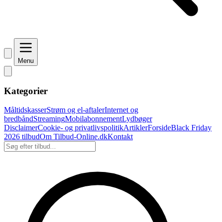
Menu
Kategorier
Måltidskasser
Strøm og el-aftaler
Internet og
bredbånd
Streaming
Mobilabonnement
Lydbøger
Disclaimer
Cookie- og privatlivspolitik
Artikler
Forside
Black Friday
2026 tilbud
Om Tilbud-Online.dk
Kontakt